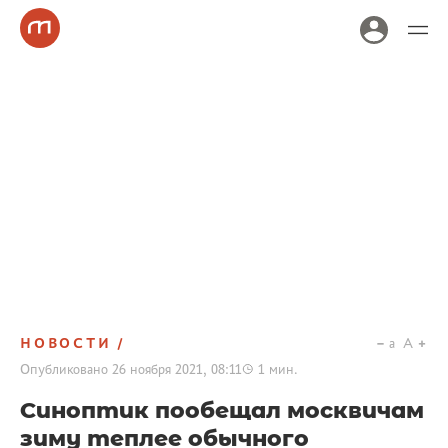
НОВОСТИ
a
A
Опубликовано
26 ноября 2021, 08:11
1
мин.
Синоптик пообещал москвичам
зиму теплее обычного