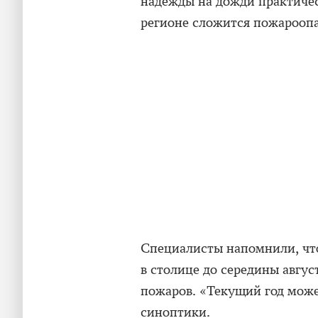
надежды на дожди практическ
регионе сложится пожароопа
Специалисты напомнили, что
в столице до середины авгус
пожаров. «Текущий год може
синоптики.