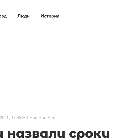
род
Люди
История
2021, 17:45
1
мин.
a
A
 назвали сроки