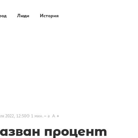
род
Люди
История
ля 2022, 12:50
1
мин.
a
A
назван процент