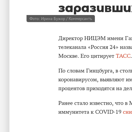
заразивши
Фото: Ирина Бужор / Коммерсантъ
Директор НИЦЭМ имени Гам
телеканала «Россия 24» наз
Москве. Его цитирует
ТАСС
.
По словам Гинцбурга, в стол
коронавирусом, выявляют и
процентов приходятся на дел
Ранее стало известно, что в
иммунитета к COVID-19
сни