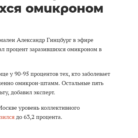
хся омикроном
алеи Александр Гинцбург в эфире
вал процент заразившихся омикроном в
ице у 90-95 процентов тех, кто заболевает
менно омикрон-штамм. Остальные пять
ьту, добавил эксперт.
 Москве уровень коллективного
зился
до 63,2 процента.