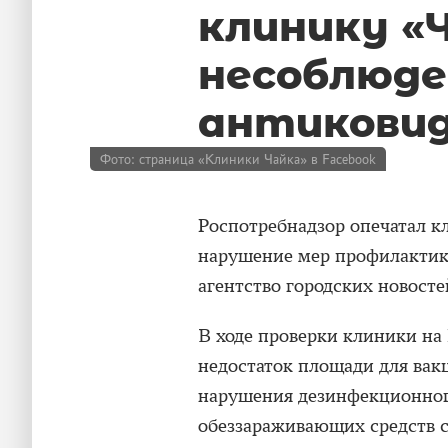
клинику «
несоблюде
антиковид
Фото: страница «Клиники Чайка» в Facebook
Роспотребнадзор опечатал к
нарушение мер профилактик
агентство городских новост
В ходе проверки клиники на
недостаток площади для вак
нарушения дезинфекционног
обеззараживающих средств с