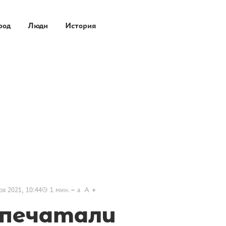
род
Люди
История
ря 2021, 10:44
1
мин.
a
A
опечатали