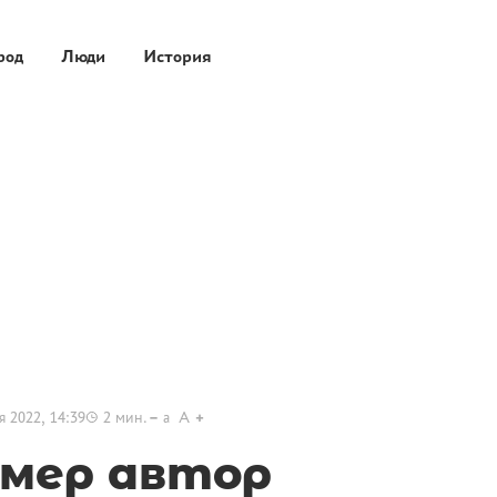
род
Люди
История
я 2022, 14:39
2
мин.
a
A
умер автор