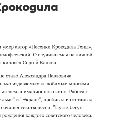
Крокодила
и умер автор «Песенки Крокодила Гены»,
Тимофеевский. О случившемся на личной
 киновед Сергей Капков.
 не стало Александра Павловича
только издаваемым и любимым многими
еятелем анимационного кино. Работал
льме" и "Экране", пробивал и отстаивал
 сочинял тексты песен. "Пусть бегут
 рождения каждого советского человека.