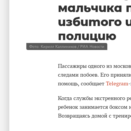
мальчика 
избитого 
полицию
Фото: Кирилл Каллиников / РИА Новости
Пассажиры одного из москов
следами побоев. Его принял
помощь, сообщает
Telegram
-
Когда службы экстренного р
ребенок занимается боксом и
Возвращаясь домой с трениро