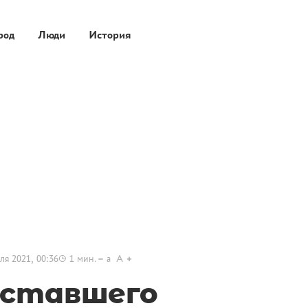
род
Люди
История
ля 2021, 00:36
1
мин.
a
A
уставшего