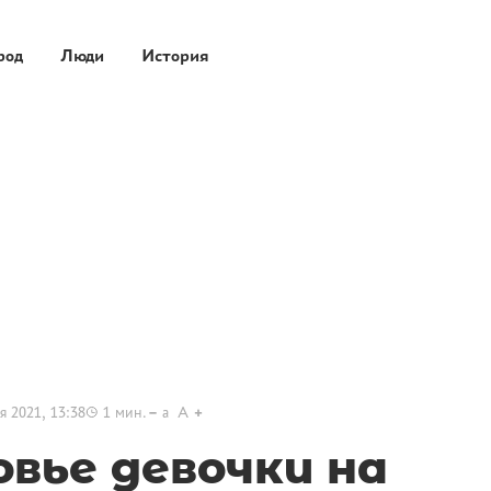
род
Люди
История
я 2021, 13:38
1
мин.
a
A
овье девочки на