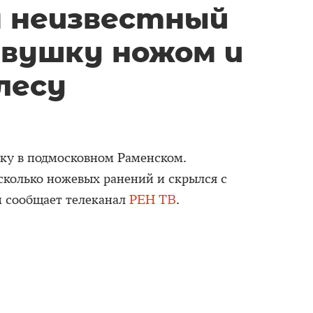
 неизвестный
евушку ножом и
лесу
ку в подмосковном Раменском.
колько ножевых ранений и скрылся с
м сообщает телеканал
РЕН ТВ
.