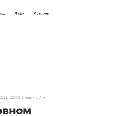
род
Люди
История
2021, 12:50
1
мин.
a
A
овном