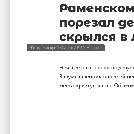
Раменском
порезал д
скрылся в 
Фото: Григорий Сысоев / РИА Новости
Неизвестный напал на девуш
Злоумышленник нанес ей нес
места преступления. Об это