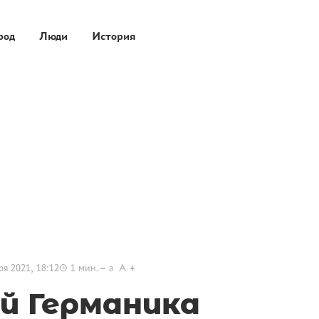
род
Люди
История
ря 2021, 18:12
1
мин.
a
A
ай Германика