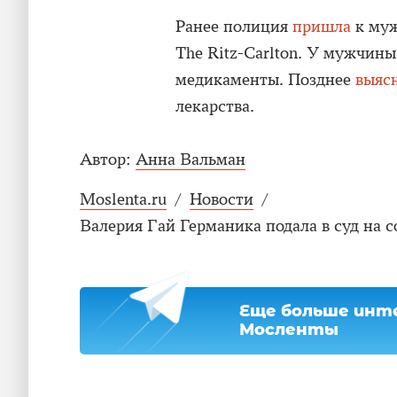
Ранее полиция
пришла
к муж
The Ritz-Carlton. У мужчин
медикаменты. Позднее
выяс
лекарства.
Автор:
Анна Вальман
Moslenta.ru
/
Новости
/
Валерия Гай Германика подала в суд на 
Еще больше инте
Мосленты