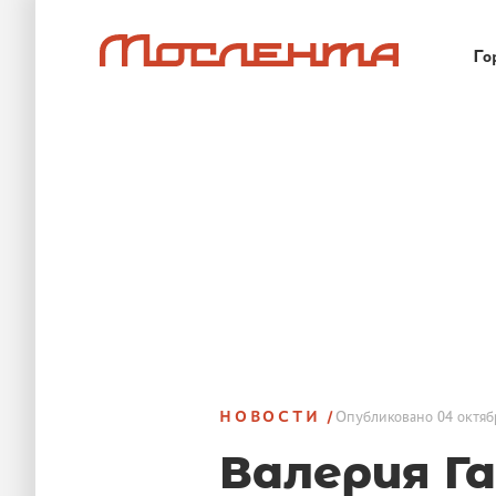
Го
НОВОСТИ
Опубликовано
04 октяб
Валерия Г