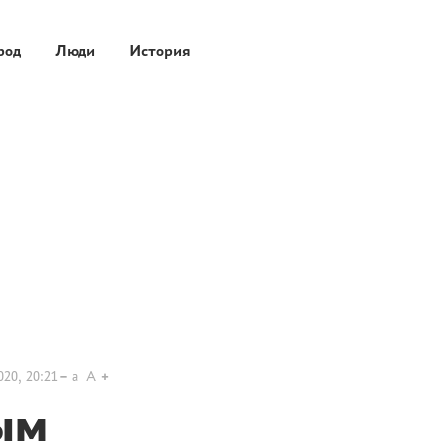
род
Люди
История
020, 20:21
a
A
ым