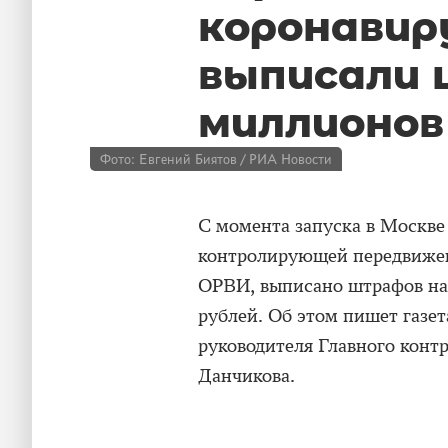
коронавир
выписали 
миллионов
Фото: Евгений Биятов / РИА Новости
С момента запуска в Москв
контролирующей передвижен
ОРВИ, выписано штрафов на
рублей. Об этом пишет газе
руководителя Главного конт
Данчикова.