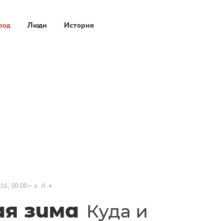
род
Люди
История
16, 00:00
a
A
ая зима
Куда и