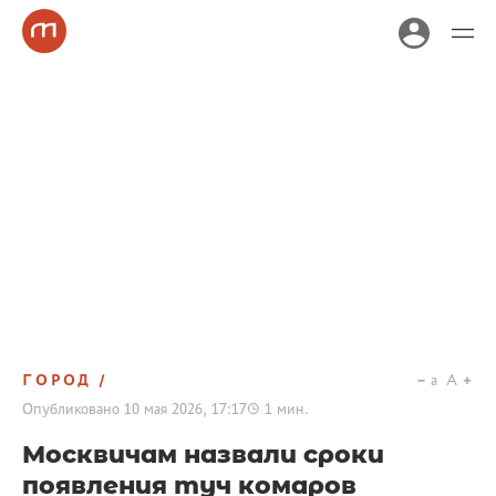
ГОРОД
a
A
Опубликовано
10 мая 2026, 17:17
1
мин.
Москвичам назвали сроки
появления туч комаров