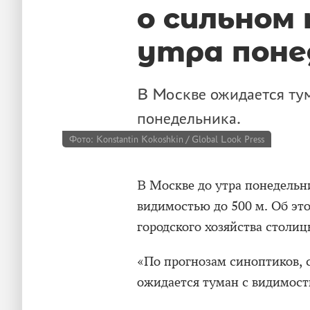
о сильном
утра поне
В Москве ожидается тум
понедельника.
Фото: Konstantin Kokoshkin / Global Look Press
В Москве до утра понедельни
видимостью до 500 м. Об эт
городского хозяйства столиц
«По прогнозам синоптиков, с
ожидается туман с видимост