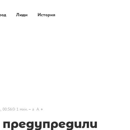
род
Люди
История
, 00:56
1
мин.
a
A
 предупредили