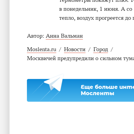
термометры покажут плюс 14–
в понедельник, 1 июня. А со
тепло, воздух прогреется до 
Автор:
Анна Вальман
Moslenta.ru
/
Новости
/
Город
/
Москвичей предупредили о сильном тума
Еще больше инте
Мосленты