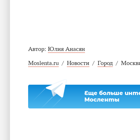
Автор:
Юлия Анасян
Moslenta.ru
/
Новости
/
Город
/
Москви
Еще больше инте
Мосленты