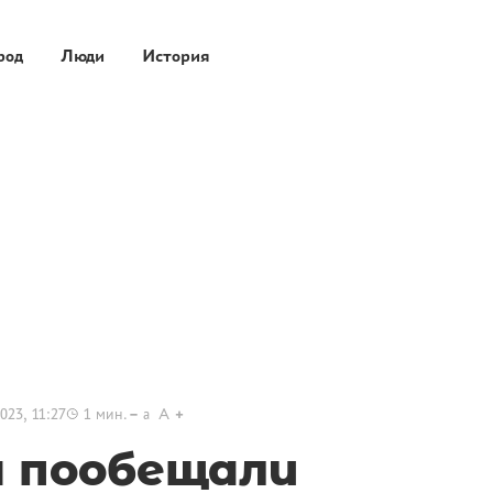
род
Люди
История
023, 11:27
1
мин.
a
A
 пообещали