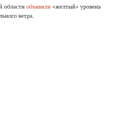
й области
объявили
«желтый» уровень
льного ветра.