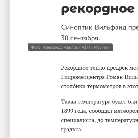
рекордное
Синоптик Вильфанд пре
30 сентября.
Фото: Александр Авилов / АГН «Москва»
Рекордное тепло предрек мо
Гидрометцентра Роман Вильф
столбики термометров в этот
Такая температура будет бли
1899 года, сообщил метеорол
специалиста, до температурн
градуса.