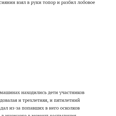
иянин взял в руки топор и разбил лобовое
 машинах находились дети участников
довалая и трехлетняя, и пятилетний
дал из-за попавших в него осколков
ь в иномарке в момент распыления