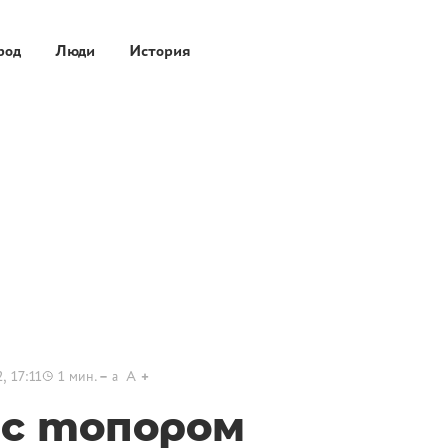
род
Люди
История
, 17:11
1
мин.
a
A
 с топором