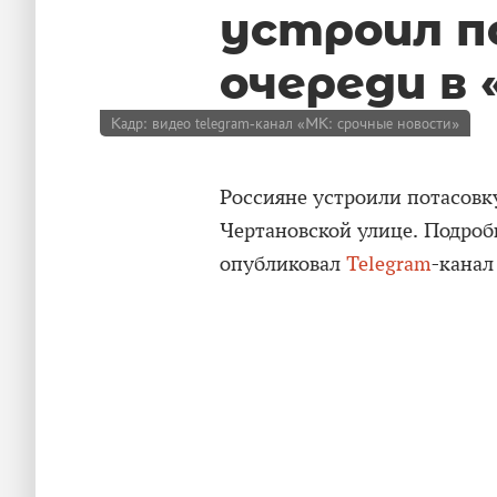
устроил п
очереди в
Кадр: видео telegram-канал «МК: срочные новости»
Россияне устроили потасовк
Чертановской улице. Подроб
опубликовал
Telegram
-канал