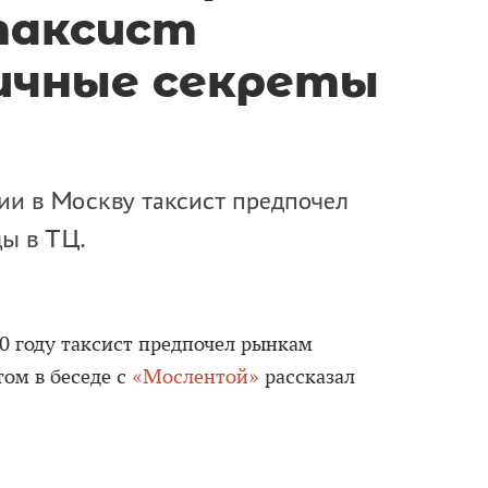
таксист
ичные секреты
ии в Москву таксист предпочел
ы в ТЦ.
0 году таксист предпочел рынкам
том в беседе с
«Мослентой»
рассказал