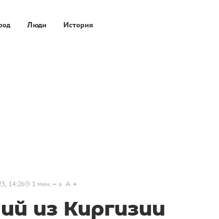
род
Люди
История
3, 14:26
1
мин.
a
A
ий из Киргизии