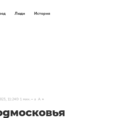
род
Люди
История
023, 11:24
1
мин.
a
A
дмосковья