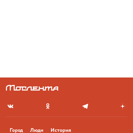
Город
Люди
История