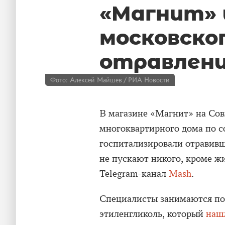
«Магнит» 
московско
отравлени
Фото: Алексей Майшев / РИА Новости
В магазине «Магнит» на Совх
многоквартирного дома по со
госпитализировали отравивш
не пускают никого, кроме ж
Telegram-канал
Mash
.
Специалисты занимаются по
этиленгликоль, который
наш