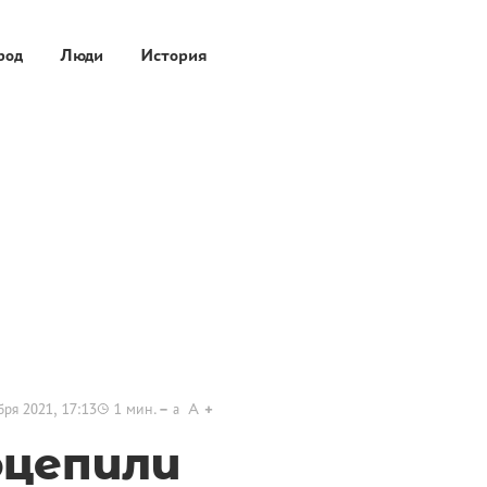
род
Люди
История
бря 2021, 17:13
1
мин.
a
A
оцепили