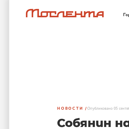
Го
НОВОСТИ
Опубликовано
05 сентя
Собянин н