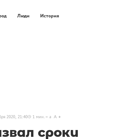
род
Люди
История
бря 2020, 21:40
1
мин.
a
A
азвал сроки