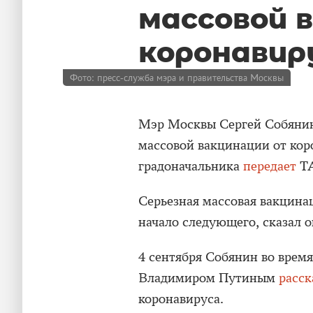
массовой 
коронавир
Фото: пресс-служба мэра и правительства Москвы
Мэр Москвы Сергей Собянин 
массовой вакцинации от кор
градоначальника
передает
ТА
Серьезная массовая вакцинац
начало следующего, сказал о
4 сентября Собянин во врем
Владимиром Путиным
расск
коронавируса.