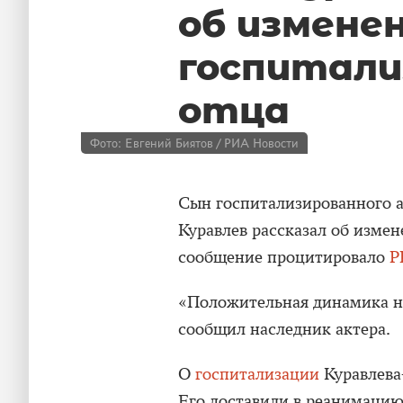
об измене
госпитали
отца
Фото: Евгений Биятов / РИА Новости
Сын госпитализированного а
Куравлев рассказал об измен
сообщение процитировало
Р
«Положительная динамика н
сообщил наследник актера.
О
госпитализации
Куравлева-
Его доставили в реанимацию