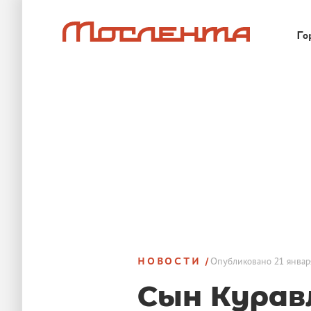
Го
НОВОСТИ
Опубликовано
21 январ
Сын Курав