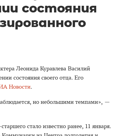
нии состояния
зированного
ктера Леонида Куравлева Василий
ении состояния своего отца. Его
ИА Новости
.
аблюдается, но небольшими темпами», —
старшего стало известно ранее, 11 января.
 Коммунарки из Центра долголетия и