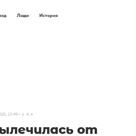
род
Люди
История
020, 15:49
a
A
вылечилась от