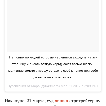
Не понимаю людей которые не ленятся заходить на эту
страницу и писать всякую херь)) лают только шавки ,
молчание золото , прошу оставить своё мнение при себе
, и не лезть в мою жизнь .
Публикация от Мара (@049mara)
Мар 21 2017 в 2:09 PDT
Накануне, 21 марта, суд
лишил
стритрейсершу