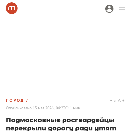
ГОРОД
a
A
Опубликовано
13 мая 2026, 04:23
1
мин.
Подмосковные росгвардейцы
перекрыли дорогу ради утят