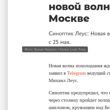
новой волн
Москве
Синоптик Леус: Новая 
с 25 мая.
Фото: Roman Naumov / Global Look Press
Новая волна похолодания ж
заявил в
Telegram
ведущий с
Михаил Леус.
Синоптик предупредил, что в
через столицу пройдет холо
циклоном, кружащим над Бе