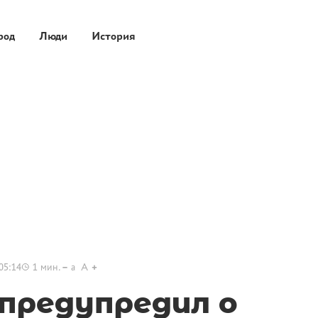
род
Люди
История
05:14
1
мин.
a
A
предупредил о