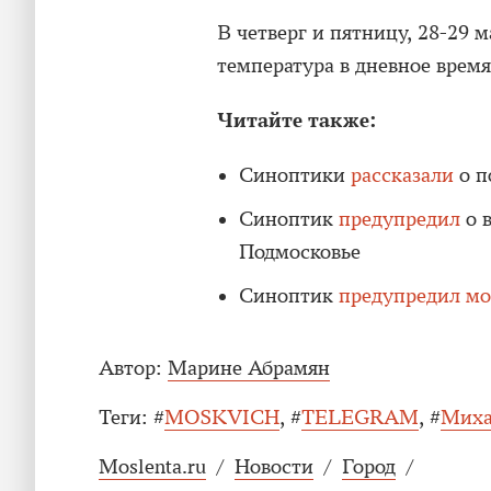
В четверг и пятницу, 28-29 м
температура в дневное время
Читайте также:
Синоптики
рассказали
о п
Синоптик
предупредил
о 
Подмосковье
Синоптик
предупредил
мо
Автор:
Марине Абрамян
Теги:
#
MOSKVICH
,
#
TELEGRAM
,
#
Миха
Moslenta.ru
/
Новости
/
Город
/