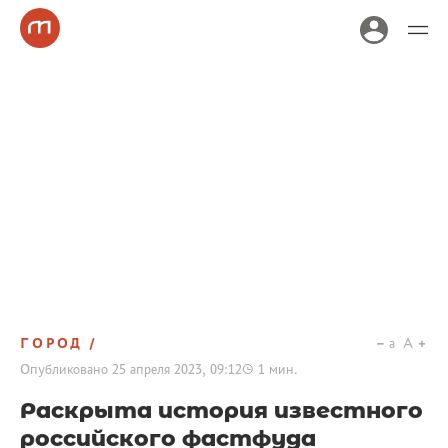
ГОРОД
a
A
Опубликовано
25 апреля 2023, 09:12
1
мин.
Раскрыта история известного
российского фастфуда