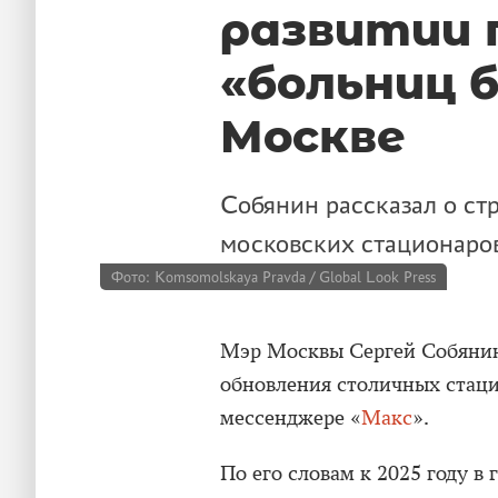
развитии 
«больниц 
Москве
Собянин рассказал о ст
московских стационаро
Фото: Komsomolskaya Pravda / Global Look Press
Мэр Москвы Сергей Собянин 
обновления столичных стаци
мессенджере «
Макс
».
По его словам к 2025 году в