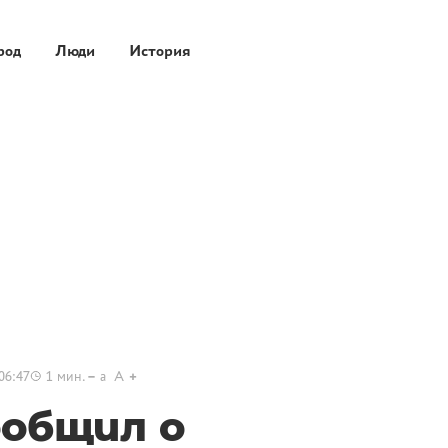
род
Люди
История
06:47
1
мин.
a
A
ообщил о