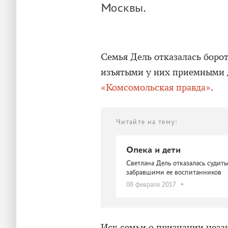
Москвы.
Семья Дель отказалась борот
изъятыми у них приемными 
«Комсомольская правда»
.
Читайте на тему:
Опека и дети
Светлана Дель отказалась судит
забравшими ее воспитанников
08 февраля 2017
Иск семьи о признании неза