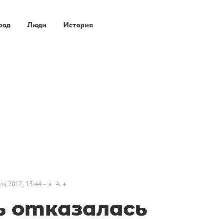
род
Люди
История
ля 2017, 13:44
a
A
ь отказалась