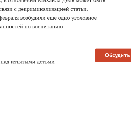
х, в отношении Михаила Дель может быть
связи с декриминализацией статьи.
евраля возбудили еще одно уголовное
занностей по воспитанию
Обсудить
у над изъятыми детьми